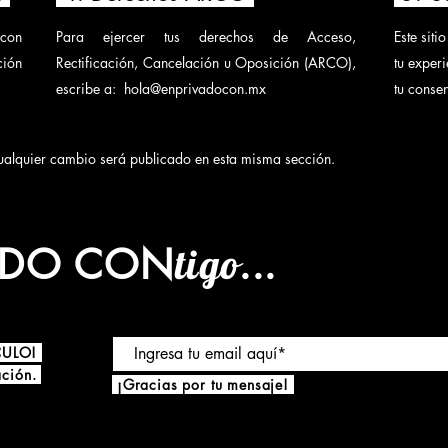
con
Para ejercer tus derechos de Acceso,
Este siti
ción
Rectificación, Cancelación u Oposición (ARCO),
tu exper
escribe a:
hola@enprivadocon.mx
tu consen
ualquier cambio será publicado en esta misma sección. Últ
ADO CON
tigo...
ÁCULO!
ación.
¡Gracias por tu mensaje!