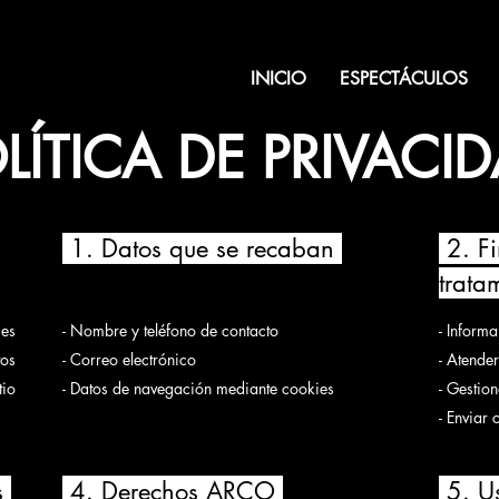
INICIO
ESPECTÁCULOS
LÍTICA DE PRIVACI
1. Datos que se recaban
2. Fi
trata
 es
- Nombre y teléfono de contacto
- Informa
tos
- Correo electrónico
-
Atender
tio
- Datos de navegación mediante cookies
- Gestion
- Enviar
s
4. Derechos ARCO
5. Us